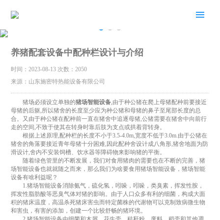
养猪配套设备中配种栏设计与介绍
时间：2023-08-13
次数：2050
来源：山东施密特热能设备有限公司
猪场必须设立单独的
猪场智能设备
,由于种公猪在爬上母猪配种前要接近
母猪的后躯,所以猪舍的长度至少应为种公猪和母猪的鼻子至尾部长度的总
合。又由于种公猪在配种前一直在猪舍中追逐母猪,公猪需要在猪舍中向前行
走的空间,不致于使其在转身时靠后肢为支点或拱着背转身。
根据上述原理,配种栏的长度不小于3.5-4.0m,宽度不低于3.0m.由于公猪在
猪舍的角落要接近青年母猪十分困难,因此配种舍设计成八角形,猪舍地面为防
滑设计,舍内不安装饲槽、饮水器等障碍物来影响猪的平衡。
随着绿色管里的不断发展，我们对食用猪肉的需要也在不断的完善，猪
场智能设备也就就随之而来，那么我们为啥要食用猪场智能设备，猪场智能
设备有啥利益呢？
1.猪场智能设备消除氨气，硫化氢，吲哚，吲哚，类臭素，挥发性胺，
挥发性脂肪酸等恶臭气体对猪的影响。由于人口众多有利的细菌，构成大面
积的猪床温度，高温杀死猪床害虫而特定菌株的代谢物可以克制致病微生物
和害虫，有害的添加，创建一个比较舒畅的猪环境。
2.猪场智能设备由细菌和木屑，花生壳，秸秆粉，废料，稻壳和其他凋