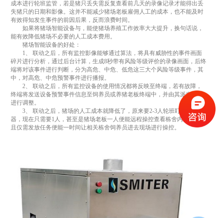
成本进行轮班监管，若是猪只丢失需反复查看前几天的录像记录才能得出丢
失猪只的日期和影像。这并不能减少猪场老板雇佣人工的成本，也不能及时
有效得知发生事件的前因后果，反而浪费时间。
如果将猪场智能设备与，能使猪场养殖工作效率大大提升，换句话说，
能有效降低猪场不必要的人工成本费用。
猪场智能设备的好处：
1、 联动之后，所有监控影像能够通过算法，将具有威胁性的事件画面
碎片进行分析，通过后台计算，生成8秒带有风险等级评价的录像画面，后终
端将对该事件进行判断，分为高危、中危、低危这三大个风险等级事件，其
中，对高危、中危预警事件进行播报。
2、 联动之后，所有监控设备的使用情况都将反映至终端，若有故障，
终端将发送设备预警事件信息至饲养员或养猪老板终端中，并由其派发任务
进行调整。
3、 联动之后，猪场的人工成本就降低了，原来要2-3人轮班盯着监控
器，现在只需要1人，甚至是猪场老板一人便能远程操控查看栋舍内情况。并
且仅需发放任务便能一时间让相关栋舍饲养员进去现场进行操控。