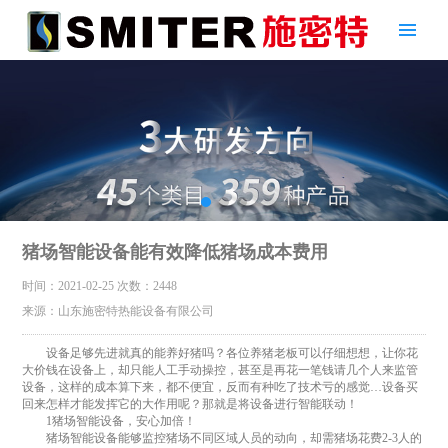
猪场智能设备能有效降低猪场成本费用
时间：2021-02-25
次数：2448
来源：山东施密特热能设备有限公司
设备足够先进就真的能养好猪吗？各位养猪老板可以仔细想想，让你花
大价钱在设备上，却只能人工手动操控，甚至是再花一笔钱请几个人来监管
设备，这样的成本算下来，都不便宜，反而有种吃了技术亏的感觉…设备买
回来怎样才能发挥它的大作用呢？那就是将设备进行智能联动！
1猪场智能设备，安心加倍！
猪场智能设备能够监控猪场不同区域人员的动向，却需猪场花费2-3人的