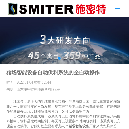
猪场智能设备自动供料系统的全自动操作
时间：2022-01-04
次数：2514
来源：山东施密特热能设备有限公司
我国是世界上大的生猪繁育和猪肉生产与消费大国，是我国重要的养殖
业之一，随着科技的不断发展，现在养猪基本上都是智能化养猪，有越来越
多的新设备出现，既能解放劳动力，又可以提高生产力。
自动供料系统建成后，该系统可以自动将料罐中的饲料输送到猪只采集
料槽中，输料是按时间控制，每天可以设置多个时间段供料，该系统可以实
现全自动操作。它的好处主要有哪几点？
猪场智能设备
厂家来为您具体分