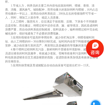
析。
1.节省人力，饲养员的主要工作内容包括装卸饲料、喂猪、查情、清
粪、消毒、通风换气、辅助配种，而劳动量大的装卸饲料与喂猪，大约占总
劳动量的一半以上，采用自动供料系统后，200头左右的母猪场即可节省一
人，同时，增加工人留存率、稳定人员质量。
2.人工喂料，随意性大，仅仅满足于按前期、后期、下床各个不同猪群
总是控制，而在搬运，饲喂过程中还存在洒、漏、破等情况，因此造成饲料
浪费严重，而自动供料系统控制精准，投料误差小，输料饲喂过程中完全机
械化操作，很好地避免了不必要的浪费现象。
3.应用到母猪舍可提高怀孕周转率、减少存栏淘汰率，饲喂母猪时间
短、由人工饲喂的60～30分降到10秒完成。短时间内全部下料能使猪群保持
安静，减少由应激引发的流产、再发情以及器械损伤等现象的发生。
4.整个喂料过程饲料无污染，新鲜饲料不受猪舍环境影响，减少工作人
员进出猪舍的时间及频率，有效减少老鼠、苍蝇等抢食和污染饲料，避免饲
料包装袋进猪舍后交叉感染猪群的危险，促进防疫体系加强及有效保证猪场
的生物安全。
5.应用到保育猪及育成猪配合自动自由采食可提前出栏10～15天。