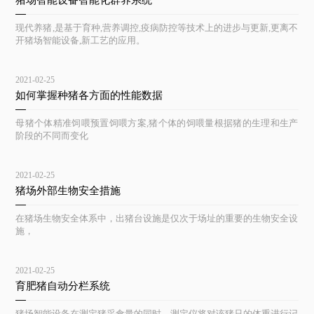
猪场智能设备智能化群养系统
现代养猪,是基于育种,营养调控,疫病防控等技术上的进步与更新,更离不
开猪场智能设备,新工艺的应用。
2021-02-25
如何掌握种猪各方面的性能数据
母猪个体精准饲喂预置饲喂方案,猪个体的饲喂量根据猪的生理和生产
阶段的不同而变化
2021-02-25
猪场外部生物安全措施
在猪场生物安全体系中，出猪台设施是仅次于场址的重要的生物安全设
施，
2021-02-25
育肥猪自动分栏系统
猪场智能设备在测定猪采食量的同时，测定仪将对该猪只的体重进行记