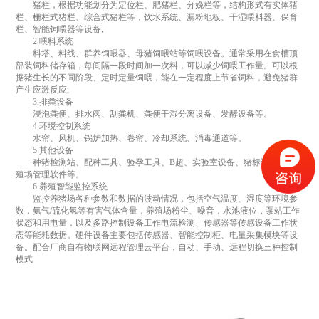
猪栏，根据功能划分为定位栏、肥猪栏、分娩栏等，结构形式有实体猪
栏、栅栏式猪栏、综合式猪栏等，饮水系统、漏粉地板、干湿喂料器、保育
栏、智能饲喂器等设备;
2.喂料系统
料塔、料线、群养饲喂器、母猪饲喂站等饲喂设备。通常采用在食槽顶
部装饲料储存箱，每间隔一段时间加一次料，可以减少饲喂工作量。可以根
据猪生长的不同阶段、定时定量饲喂，能在一定程度上节省饲料，避免猪群
产生应激反应;
3.排粪设备
浸泡粪便、排水阀、刮粪机、粪便干湿分离设备、发酵设备等。
4.环境控制系统
水帘、风机、锅炉加热、卷帘、冷却系统、消毒通道等。
5.其他设备
种猪检测站、配种工具、验孕工具、B超、实验室设备、猪标识器、养
殖场管理软件等。
6.养殖智能监控系统
监控养猪场各种参数和数据的波动情况，包括空气温度、湿度等环境参
数，氨气/硫化氢等有害气体含量，养殖场粉尘、噪音，水池液位，泵站工作
状态和用电量，以及多路控制设备工作电流检测、传感器等传感设备工作状
态等能耗数据。硬件设备主要包括传感器、智能控制柜、电量采集模块等设
备。配合厂商自有物联网远程管理云平台，自动、手动、远程切换三种控制
模式