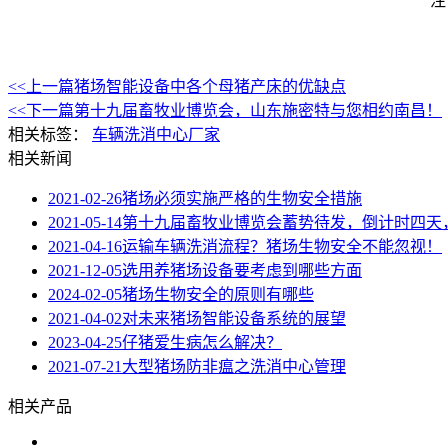
注
<<上一篇
猪场智能设备中各个母猪产床的优缺点
<<下一篇
第十九届畜牧业博览会，山东施密特与您相约南昌！
相关标签：
车辆洗消中心厂家
相关新闻
2021-02-26
猪场必须实施严格的生物安全措施
2021-05-14
第十九届畜牧业博览会蓄势待发，倒计时四天
2021-04-16
运输车辆洗消流程？猪场生物安全不能忽视！
2021-12-05
选用养猪场设备要考虑到哪些方面
2024-02-05
猪场生物安全的原则有哪些
2021-04-02
对未来猪场智能设备系统的展望
2023-04-25
仔猪爱生病怎么解决？
2021-07-21
大型猪场防非瘟之洗消中心管理
相关产品