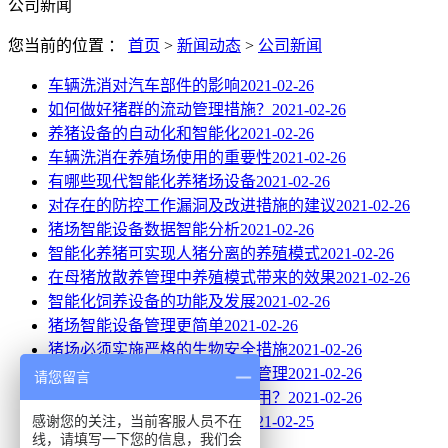
公司新闻
您当前的位置 ：
首页
>
新闻动态
>
公司新闻
车辆洗消对汽车部件的影响
2021-02-26
如何做好猪群的流动管理措施？
2021-02-26
养猪设备的自动化和智能化
2021-02-26
车辆洗消在养殖场使用的重要性
2021-02-26
有哪些现代智能化养猪场设备
2021-02-26
对存在的防控工作漏洞及改进措施的建议
2021-02-26
猪场智能设备数据智能分析
2021-02-26
智能化养猪可实现人猪分离的养殖模式
2021-02-26
在母猪放散养管理中养殖模式带来的效果
2021-02-26
智能化饲养设备的功能及发展
2021-02-26
猪场智能设备管理更简单
2021-02-26
猪场必须实施严格的生物安全措施
2021-02-26
智能设备放养模式下的精细化管理
2021-02-26
请您留言
目前养猪场的养殖模式是否适用？
2021-02-26
感谢您的关注，当前客服人员不在
猪场实行封闭式饲养和管理
2021-02-25
线，请填写一下您的信息，我们会