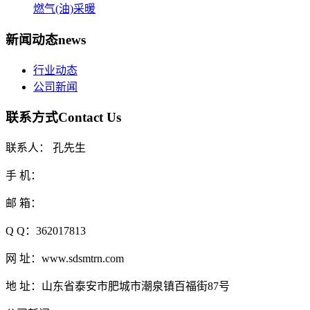
燃气(油)采暖
新闻动态
news
行业动态
公司新闻
联系方式
Contact Us
联系人： 孔先生
手 机：
邮 箱：
Q Q：362017813
网 址：www.sdsmtrn.com
地 址：山东省泰安市肥城市潮泉镇百福街87号